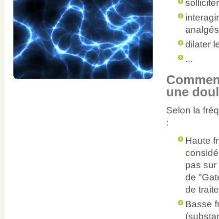
sollicit
interagi
analgés
dilater 
...
Comment 
une doul
Selon la fré
:
Haute f
considér
pas sur
de "Gate
de trait
Basse f
(substa