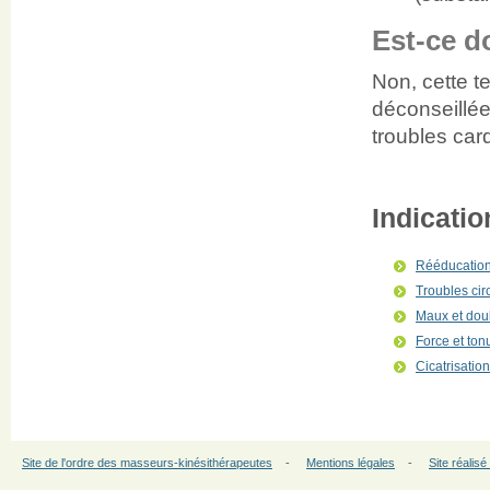
Est-ce d
Non, cette t
déconseillé
troubles car
Indicati
Rééducation
Troubles cir
Maux et dou
Force et ton
Cicatrisatio
Site de l'ordre des masseurs-kinésithérapeutes
-
Mentions légales
-
Site réalisé 