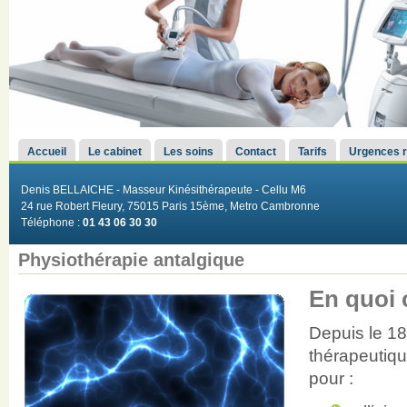
Menu principal
Accueil
Le cabinet
Les soins
Contact
Tarifs
Urgences r
Denis BELLAICHE - Masseur Kinésithérapeute - Cellu M6
24 rue Robert Fleury, 75015 Paris 15ème, Metro Cambronne
Téléphone :
01 43 06 30 30
Physiothérapie antalgique
En quoi 
Depuis le 18
thérapeutique
pour :