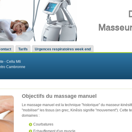
ontact
Tarifs
Urgences respiratoires week end
e - Cellu M6
Metro Cambronne
Objectifs du massage manuel
Le massage manuel est la technique "historique" du masseur-kinésith
"mobiliser" les tissus (en grec, Kinêsis signifie "mouvement"). Cett
domaines :
Courbatures
Echauffement d'un muscle