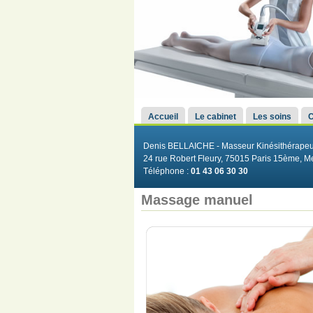
Menu principal
Accueil
Le cabinet
Les soins
C
Denis BELLAICHE - Masseur Kinésithérapeut
24 rue Robert Fleury, 75015 Paris 15ème, 
Téléphone :
01 43 06 30 30
Massage manuel